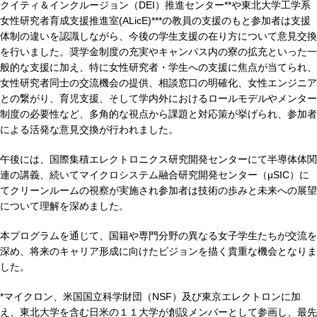
クイティ＆インクルージョン（DEI）推進センター**や東北大学工学系
女性研究者育成支援推進室(ALicE)***の教員の支援のもと参加者は支援
体制の違いを認識しながら、今後の学生支援の在り方について意見交換
を行いました。奨学金制度の充実やキャンパス内の寮の拡充といった一
般的な支援に加え、特に女性研究者・学生への支援に焦点が当てられ、
女性研究者同士の交流機会の提供、相談窓口の明確化、女性エンジニア
との繋がり、育児支援、そして学内外におけるロールモデルやメンター
制度の必要性など、多角的な視点から課題と対応策が挙げられ、参加者
による活発な意見交換が行われました。
午後には、国際集積エレクトロニクス研究開発センターにて半導体体関
連の講義、続いてマイクロシステム融合研究開発センター（μSIC）に
てクリーンルームの視察が実施され参加者は技術の歩みと未来への展望
について理解を深めました。
本プログラムを通じて、国籍や専門分野の異なる女子学生たちが交流を
深め、将来のキャリア形成に向けたビジョンを描く貴重な機会となりま
した。
*マイクロン、米国国立科学財団（NSF）及び東京エレクトロンに加
え、東北大学を含む日米の１１大学が創設メンバーとして参画し、最先