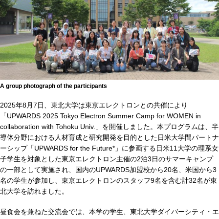
A group photograph of the participants
2025年8月7日、東北大学は東京エレクトロンとの共催により
「UPWARDS 2025 Tokyo Electron Summer Camp for WOMEN in
collaboration with Tohoku Univ.」を開催しました。本プログラムは、半
導体分野における人材育成と研究開発を目的とした日米大学間パートナ
ーシップ「UPWARDS for the Future*」に参画する日米11大学の理系女
子学生を対象とした東京エレクトロン主催の2泊3日のサマーキャンプ
の一部として実施され、国内のUPWARDS加盟校から20名、米国から3
名の学生が参加し、東京エレクトロンのスタッフ9名を含む計32名が東
北大学を訪れました。
昼食会を兼ねた交流会では、本学の学生、東北大学ダイバーシティ・エ