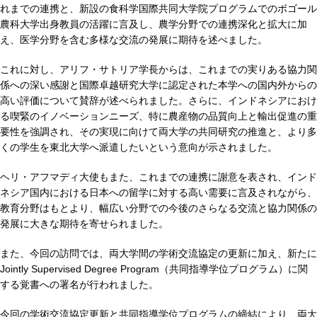
れまでの連携と、新設の食科学国際共同大学院プログラムでのボゴール
農科大学出身教員の活躍に言及し、農学分野での連携深化と拡大に加
え、医学分野を含む多様な交流の発展に期待を述べました。
これに対し、アリフ・サトリア学長からは、これまでの実りある協力関
係への深い感謝と国際卓越研究大学に認定された本学への国内外からの
高い評価について賛辞が述べられました。さらに、インドネシアにおけ
る喫緊のイノベーションニーズ、特に農産物の品質向上と輸出促進の重
要性を強調され、その実現に向けて両大学の共同研究の推進と、より多
くの学生を東北大学へ派遣したいという意向が示されました。
ヘリ・アフマディ大使もまた、これまでの連携に謝意を表され、インド
ネシア国内における日本への留学に対する高い需要に言及されながら、
教育分野はもとより、幅広い分野での今後のさらなる交流と協力関係の
発展に大きな期待を寄せられました。
また、今回の訪問では、両大学間の学術交流協定の更新に加え、新たに
Jointly Supervised Degree Program（共同指導学位プログラム）に関
する覚書への署名が行われました。
今回の学術交流協定更新と共同指導学位プログラムの締結により、両大