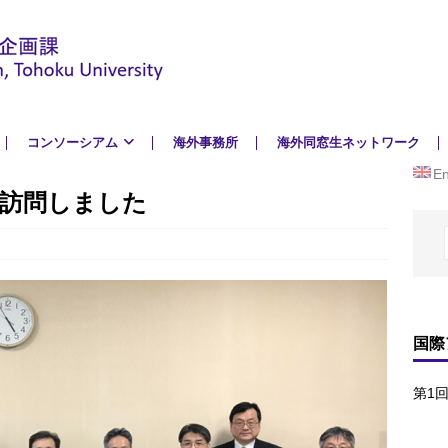
コンソーシアム
海外事務所
海外同窓生ネットワーク
En
を訪問しました
国際
第1