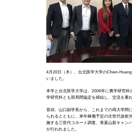
4月20日（木）、台北医学大学のChien-Hu
いました。
本学と台北医学大学は、2006年に農学研究
学研究科とも部局間協定を締結し、交流を重
冒頭、山口副学長から、これまでの両大学間
られるとともに、来年稼働予定の次世代放射
施する三世代コホート調査、青葉山新キャン
が行われました。