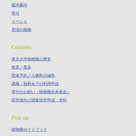
園内案内
寄付
イベント
見頃の植物
Contents
東北大学植物園の歴史
教育／普及
団体予約／入園料の減免
講義・観察会での利用申請
寄付のお願い（植物園未来基金）
研究者向け調査研究申請・資料
Pick up
植物園ガイドブック