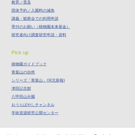
教育／普及
団体予約／入園料の減免
講義・観察会での利用申請
寄付のお願い（植物園未来基金）
研究者向け調査研究申請・資料
Pick up
植物園ガイドブック
青葉山の自然
シリーズ「青葉山」(河北新報)
津田記念館
八甲田山分園
おうらばやしチャンネル
学術資源研究公開センター