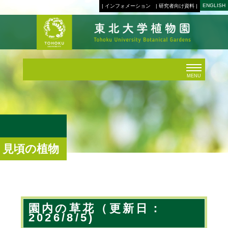
ENGLISH
| インフォメーション
| 研究者向け資料 |
MENU
見頃の植物
園内の草花（更新日：
2026/8/5)