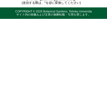
(送信する際は、*を@に変換してください)
COPYRIGHT ©
2026 Botanical Gardens, Tohoku University
サイト内の画像および文章の無断転載・引用を禁じます。