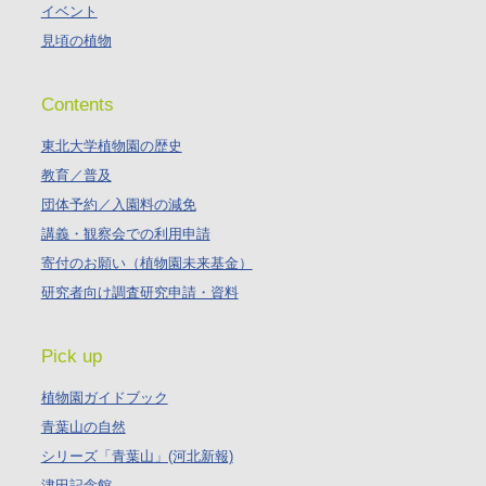
イベント
見頃の植物
Contents
東北大学植物園の歴史
教育／普及
団体予約／入園料の減免
講義・観察会での利用申請
寄付のお願い（植物園未来基金）
研究者向け調査研究申請・資料
Pick up
植物園ガイドブック
青葉山の自然
シリーズ「青葉山」(河北新報)
津田記念館