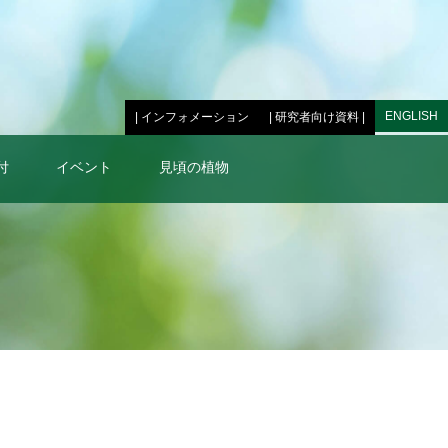
ENGLISH
| インフォメーション
| 研究者向け資料 |
付
イベント
見頃の植物