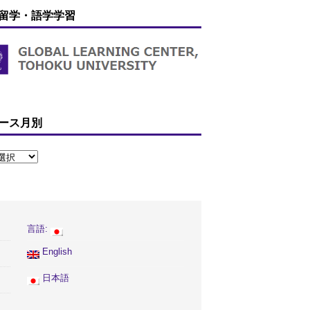
留学・語学学習
ース月別
言語:
English
日本語