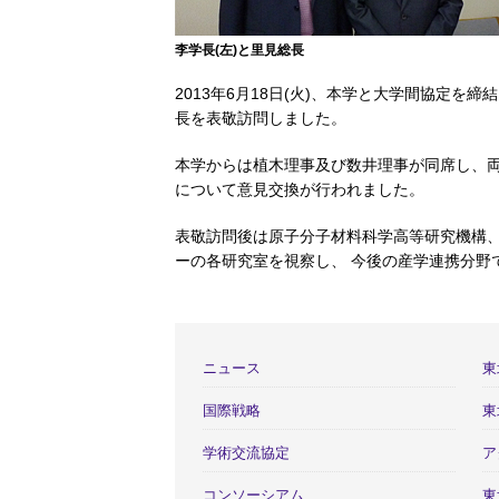
李学長(左)と里見総長
2013年6月18日(火)、本学と大学間協定を
長を表敬訪問しました。
本学からは植木理事及び数井理事が同席し、
について意見交換が行われました。
表敬訪問後は原子分子材料科学高等研究機構
ーの各研究室を視察し、 今後の産学連携分野
ニュース
東
国際戦略
東
学術交流協定
ア
コンソーシアム
東