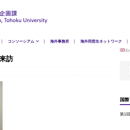
コンソーシアム
海外事務所
海外同窓生ネットワーク
En
来訪
国際
第1