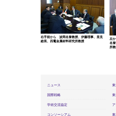
右手前から 波岡名誉教授、伊藤理事、里見
左か
総長、四竃金属材料研究所教授
名誉
所教
ニュース
東
国際戦略
東
学術交流協定
ア
コンソーシアム
東