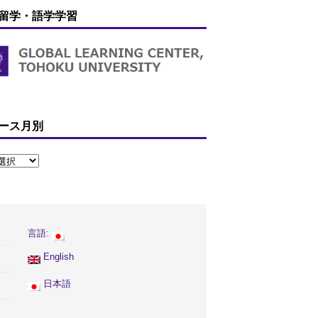
留学・語学学習
ース月別
言語:
English
日本語