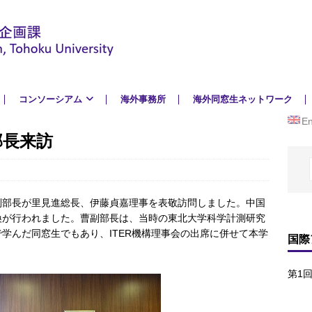
コンソーシアム
海外事務所
海外同窓生ネットワーク
En
部長来訪
曹健林副部長が里見進総長、伊藤貞嘉理事を表敬訪問しました。中国
換が行われました。曹副部長は、当時の東北大学科学計測研究
学んだ同窓生でもあり、ITER機構理事会の出席に併せて本学
国際
第1