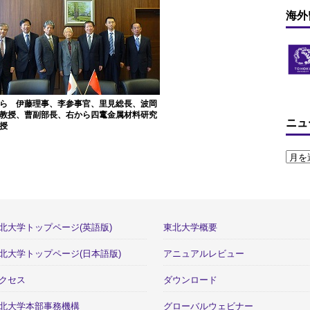
海外
ら 伊藤理事、李参事官、里見総長、波岡
教授、曹副部長、右から四竃金属材料研究
ニュ
授
北大学トップページ(英語版)
東北大学概要
北大学トップページ(日本語版)
アニュアルレビュー
クセス
ダウンロード
北大学本部事務機構
グローバルウェビナー