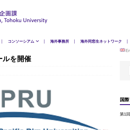
コンソーシアム
海外事務所
海外同窓生ネットワーク
En
クールを開催
国際
第1