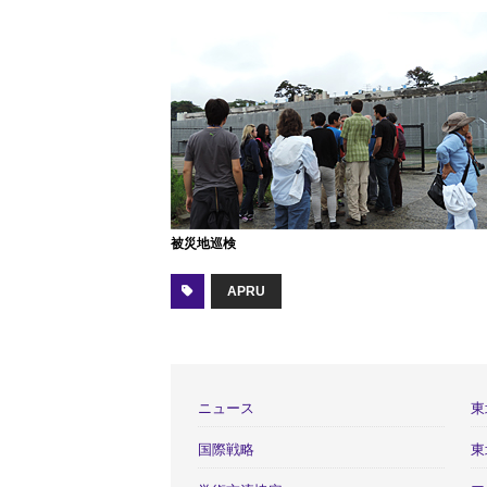
被災地巡検
APRU
ニュース
東
国際戦略
東