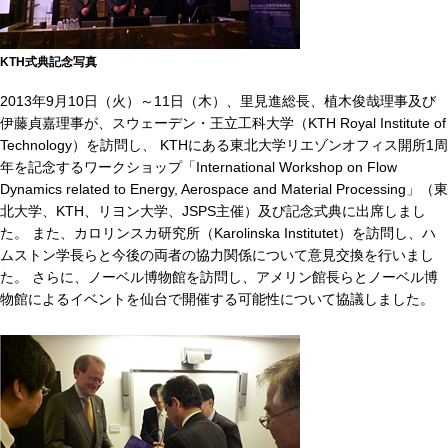
KTH式典記念写真
2013年9月10日（火）～11日（木）、里見進総長、植木俊哉理事及び
伊藤貞嘉理事が、スウェーデン・王立工科大学（KTH Royal Institute of
Technology）を訪問し、 KTHにある東北大学リエゾンオフィス開所1周
年を記念するワークショップ「International Workshop on Flow
Dynamics related to Energy, Aerospace and Material Processing」（東
北大学、KTH、リヨン大学、JSPS主催）及び記念式典に出席しまし
た。 また、カロリンスカ研究所（Karolinska Institutet）を訪問し、ハ
ムストン学長らと今後の両者の協力関係について意見交換を行いまし
た。 さらに、ノーベル博物館を訪問し、アメリン館長らとノーベル博
物館によるイベントを仙台で開催する可能性について協議しました。