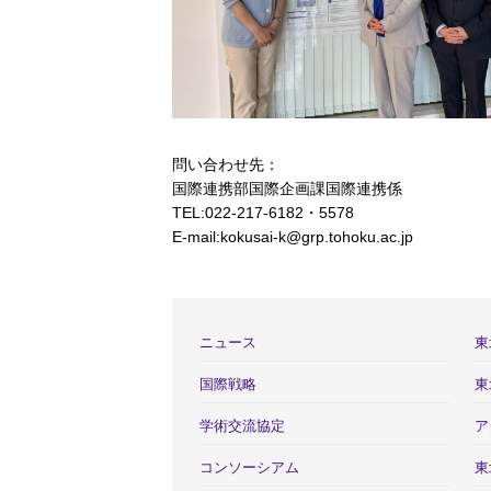
問い合わせ先：
国際連携部国際企画課国際連携係
TEL:022-217-6182・5578
E-mail:kokusai-k@grp.tohoku.ac.jp
ニュース
東
国際戦略
東
学術交流協定
ア
コンソーシアム
東