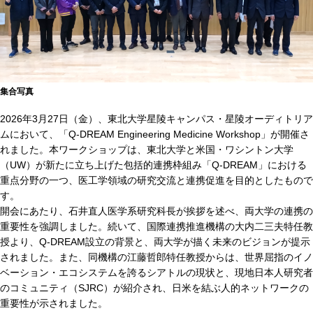
集合写真
2026年3月27日（金）、東北大学星陵キャンパス・星陵オーディトリア
ムにおいて、「Q-DREAM Engineering Medicine Workshop」が開催さ
れました。本ワークショップは、東北大学と米国・ワシントン大学
（UW）が新たに立ち上げた包括的連携枠組み「Q-DREAM」における
重点分野の一つ、医工学領域の研究交流と連携促進を目的としたもので
す。
開会にあたり、石井直人医学系研究科長が挨拶を述べ、両大学の連携の
重要性を強調しました。続いて、国際連携推進機構の大内二三夫特任教
授より、Q-DREAM設立の背景と、両大学が描く未来のビジョンが提示
されました。また、同機構の江藤哲郎特任教授からは、世界屈指のイノ
ベーション・エコシステムを誇るシアトルの現状と、現地日本人研究者
のコミュニティ（SJRC）が紹介され、日米を結ぶ人的ネットワークの
重要性が示されました。