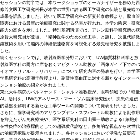
セッションの前半では、本ワークショップのオーガナイザーを務めた西
條芳文医工学研究科長が本学の世界に誇る医工学研究の伝統と最先端の
成果を詳説しました。続いて医工学研究科の新妻邦泰教授より、脳血管
障害における最新の治療研究に関する発表が行われ、本学の臨床・研究
能力の高さを示しました。特別基調講演では、アレン脳科学研究所の萩
原賢太研究員が登壇。「精神医学のための光工学」と題し、次世代顕微
鏡技術を用いて脳内の神経伝達物質を可視化する最先端研究を披露しま
した。
続くセッションでは、放射線医学分野において、UW物質材料科学と放
射線医学科の両方に席をおくアビク・ソム助教が「画像ガイド下でのバ
イオマテリアル・デリバリー」について研究内容の発表を行い、本学医
学系研究科の高瀬圭教授より、副腎性高血圧に対する新たなインターベ
ンション治療の紹介がされました。
東北大学病院のパルマナンド・シャルマ准教授が、眼科領域での「軽量
AI」活用を、UWのアネリース・マー・ソム臨床研究医が、疾患の遺伝
的基盤を解明する新たな工学ツールの開発について発表を行いました。
さらに、歯学研究科のアリウンブヤン・スフバートル助教による副作用
を抑えたがん免疫療法や、医学系研究科の田山舜一助教によるT細胞介
在性炎症の治療標的としての超硫黄代謝など、多角的な視点から次世代
の治療選択肢が提示されました。各セッションにおいて活発な質疑応