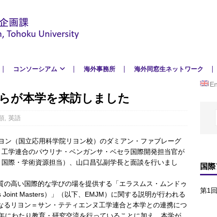
コンソーシアム
海外事務所
海外同窓生ネットワーク
En
学長らが本学を来訪しました
類
,
英語
A リヨン（国立応用科学院リヨン校）のダミアン・ファブレーグ
ヌ工学連合のパウリナ・ベンガンサ・ベセラ国際開発担当官が
・国際・学術資源担当）、山口昌弘副学長と面談を行いまし
国際
質の高い国際的な学びの場を提供する「エラスムス・ムンドゥ
第1
 Joint Masters）」（以下、EMJM）に関する説明が行われる
核となるリヨン＝サン・テティエンヌ工学連合と本学との連携につ
が長年にわたり教育・研究交流を行っていることに加え、本学が