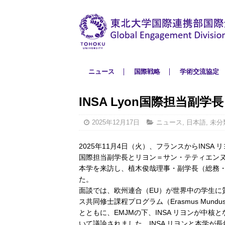
ニュース
国際戦略
学術交流協定
INSA Lyon国際担当副
2025年12月17日
ニュース
,
日本語
,
未分
2025年11月4日（火）、フランスからINS
国際担当副学長とリヨン＝サン・テティエン
本学を来訪し、植木俊哉理事・副学長（総務
た。
面談では、欧州連合（EU）が世界中の学生に
ス共同修士課程プログラム（Erasmus Mundus
とともに、EMJMの下、INSA リヨンが中
いて議論されました。INSA リヨンと本学