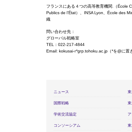
フランスにある４つの高等教育機関.（École Centrale d
Publics de l’État）、INSA Lyon、Écol
織
問い合わせ先：
グローバル戦略室
TEL：022-217-4844
Email: kokusai-r*grp.tohoku.ac.jp（
ニュース
東
国際戦略
東
学術交流協定
ア
コンソーシアム
東