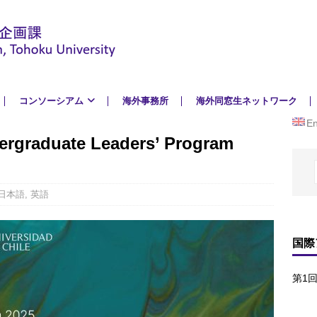
コンソーシアム
海外事務所
海外同窓生ネットワーク
En
aduate Leaders’ Program
日本語
,
英語
国際
第1