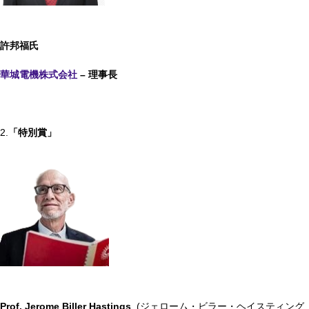
許邦福
氏
華城電機株式会社
–
理事
長
2.
「特別賞」
Prof. Jerome Biller Hastings
(ジェローム・ビラー・ヘイスティング