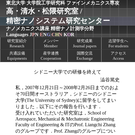
東北大学 大学院工学研究科
ファインメカニクス専攻
高・清水・松隈研究室 /
精密ナノシステム研究センター
ナノメカニクス講座
精密ナノ計測学分野
Languages
J
P
N
E
N
G
C
H
N
K
O
R
研究室紹介
メンバー
研究成果
志望学生へ
Research
Member
Journal papers
For students
共通設備
産学連携
国際交流
アクセス
Equipments
Cooperation
Exchange
Access
シドニー大学での研修を終えて
澁谷篤史
私，2007年12月21日～2008年2月26日までのおよ
そ70日間オーストラリア，シドニーのシドニー
大学(The University of Sydney)に留学をしてまい
りました．以下にその報告を行います．
受け入れていただいた研究室は，School of
Aerospace, Mechanical & Mechatronic Engineering
Faculty of Engineering & ITのProf. Liangchi Zhang
のグループです．Prof. Zhangのグループについ