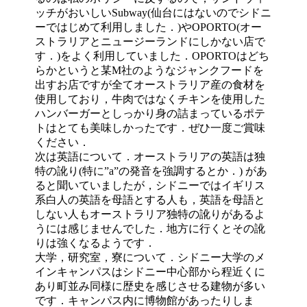
ッチがおいしいSubway(仙台にはないのでシドニ
ーではじめて利用しました．)やOPORTO(オー
ストラリアとニュージーランドにしかない店で
す．)をよく利用していました．OPORTOはどち
らかというと某M社のようなジャンクフードを
出すお店ですが全てオーストラリア産の食材を
使用しており，牛肉ではなくチキンを使用した
ハンバーガーとしっかり身の詰まっているポテ
トはとても美味しかったです．ぜひ一度ご賞味
ください．
次は英語について．オーストラリアの英語は独
特の訛り(特に”a”の発音を強調するとか．) があ
ると聞いていましたが，シドニーではイギリス
系白人の英語を母語とする人も，英語を母語と
しない人もオーストラリア独特の訛りがあるよ
うには感じませんでした．地方に行くとその訛
りは強くなるようです．
大学，研究室，寮について．シドニー大学のメ
インキャンパスはシドニー中心部から程近くに
あり町並み同様に歴史を感じさせる建物が多い
です．キャンパス内に博物館があったりしま