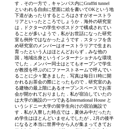
す．その一方で，キャンパス内にGraffiti tunnel
といわれる自由に壁面に絵を書いてOKという地
下道があったりするところはさすがオーストラ
リアといったところでしょうか．海外の研究室
は，ドクターの学生やポスドクで構成されてい
ることが多いようで，私がお世話になった研究
室も例外ではなかったようです．スタッフを含
め研究室のメンバーはオーストラリアで生まれ
育ったという人はほとんどおらず，みな他の
国，地域出身というインターナショナルな環境
でした．メンバー同士はとてもオープンで学生
が教授を呼ぶのにファーストネームで呼んでい
ることに少々驚きました．写真は毎日11時に開
かれるお茶会の際にとったもので，研究室のあ
る建物の最上階にあるオープンスペースでお茶
会が開かれておりました．私が宿泊していたの
は大学の施設の一つであるInternational House と
いうシドニー大学の留学生向けの宿泊施設で
す．私が入寮した時点では，夏休み中だったた
め学生はほとんどいませんでしたが，2月の後半
になると本当に世界中から人が集まってきてお