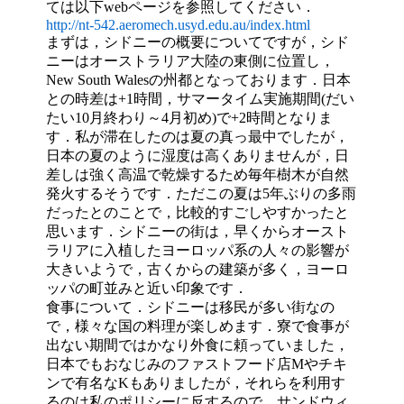
ては以下webページを参照してください．
http://nt-542.aeromech.usyd.edu.au/index.html
まずは，シドニーの概要についてですが，シド
ニーはオーストラリア大陸の東側に位置し，
New South Walesの州都となっております．日本
との時差は+1時間，サマータイム実施期間(だい
たい10月終わり～4月初め)で+2時間となりま
す．私が滞在したのは夏の真っ最中でしたが，
日本の夏のように湿度は高くありませんが，日
差しは強く高温で乾燥するため毎年樹木が自然
発火するそうです．ただこの夏は5年ぶりの多雨
だったとのことで，比較的すごしやすかったと
思います．シドニーの街は，早くからオースト
ラリアに入植したヨーロッパ系の人々の影響が
大きいようで，古くからの建築が多く，ヨーロ
ッパの町並みと近い印象です．
食事について．シドニーは移民が多い街なの
で，様々な国の料理が楽しめます．寮で食事が
出ない期間ではかなり外食に頼っていました，
日本でもおなじみのファストフード店Mやチキ
ンで有名なKもありましたが，それらを利用す
るのは私のポリシーに反するので，サンドウィ