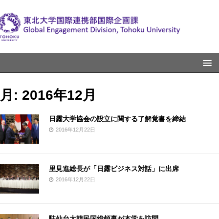
月:
2016年12月
日露大学協会の設立に関する了解覚書を締結
2016年12月22日
里見進総長が「日露ビジネス対話」に出席
2016年12月22日
駐仙台大韓民国総領事が本学を訪問