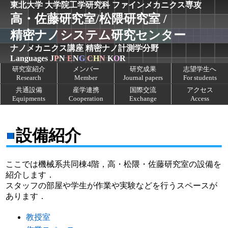
東北大学 大学院工学研究科
ファインメカニクス専攻
高・佐藤研究室/松隈研究室 /
精密ナノシステム研究センター
ナノメカニクス講座
精密ナノ計測学分野
Languages
J
P
N
E
N
G
C
H
N
K
O
R
研究室紹介
メンバー
研究成果
志望学生へ
Research
Member
Journal papers
For students
共通設備
産学連携
国際交流
アクセス
Equipments
Cooperation
Exchange
Access
設備紹介
ここでは機械系共同棟4階，高・松隈・佐藤研究室の設備を
紹介します．
スタッフの部屋や学生が作業や実験などを行うスペースが
あります．
教授室