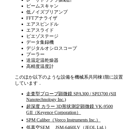
ビームスキャン
低ノイズプリアンプ
FFTアナライザ
エアスピンドル
エアスライド
ピエゾステージ
データ集録機
デジタルオシロスコープ
プーラー
送温定温乾燥器
高精度温度計
このほか以下のような設備を機械系共同棟1階に設置
しています．
走査型プローブ顕微鏡 SPA300 / SPI3700 (SII
Nanotechnology Inc.)
超深度 カラー 3D形状測定顕微鏡 VK-9500
GII（Keyence Corporation）
SPM Caliber（Veeco Instruments Inc.）
低真空SEM JSM-6460LV（JEOL Ltd.）