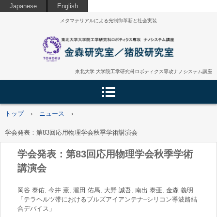
Japanese
English
メタマテリアルによる光制御革新と社会実装
東北大学 大学院工学研究科ロボティクス専攻ナノシステム講座
トップ
›
ニュース
›
学会発表：第83回応用物理学会秋季学術講演会
学会発表：第83回応用物理学会秋季学術
講演会
岡谷 泰佑, 今井 薫, 瀧田 佑馬, 大野 誠吾, 南出 泰亜, 金森 義明
「テラヘルツ帯におけるブルズアイアンテナ–シリコン導波路結
合デバイス」