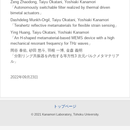
Zeng Zhaodong, Taiyu Okatani, Yoshiaki Kanamori
「Autonomously switchable filter realized by thermal driven
bimetal actuators」
Dashdeleg Munkh-Orgil, Taiyu Okatani, Yoshiaki Kanamori
「Terahertz reflective metamaterials for flexible strain sensing」
Ying Huang, Taiyu Okatani, Yoshiaki Kanamori
「An H-shaped metamaterial-based MEMS device with a high
mechanical resonant frequency for THz waves」
岡谷 泰佑, 砂田 悠斗, 羽根 一博, 金森 義明
「分割リング共振器を内包する等方性3 次元バルクメタマテリア
ル」
2022年09月23日
トップページ
© 2021 Kanamori Laboratory, Tohoku University.