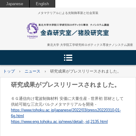
Japanese
English
メタマテリアルによる光制御革新と社会実装
東北大学 大学院工学研究科ロボティクス専攻ナノシステム講座
トップ
›
ニュース
›
研究成果がプレスリリースされました。
研究成果がプレスリリースされました。
６Ｇ通信向け電波制御材料 安価に大量生産 - 世界初 部材として
供給可能な三次元バルクメタマテリアルを開発 -
https://www.tohoku.ac.jp/japanese/2022/03/press20220310-01-
6g.html
https://www.eng.tohoku.ac.jp/news/detail-,-id,2135.html