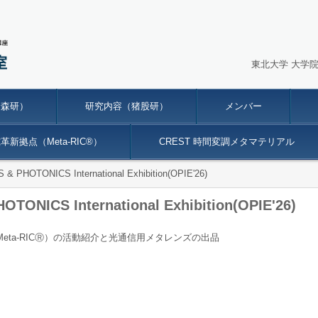
東北大学 大学
金森研）
研究内容（猪股研）
メンバー
新拠点（Meta-RIC®）
CREST 時間変調メタマテリアル
HOTONICS International Exhibition(OPIE'26)
ICS International Exhibition(OPIE'26)
ta-RICⓇ）の活動紹介と光通信用メタレンズの出品