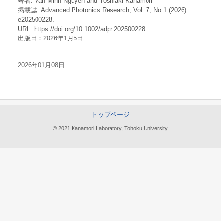
著者: Van Minh Nguyen and Yoshiaki Kanamori
掲載誌: Advanced Photonics Research, Vol. 7, No.1 (2026)
e202500228.
URL: https://doi.org/10.1002/adpr.202500228
出版日：2026年1月5日
2026年01月08日
トップページ
© 2021 Kanamori Laboratory, Tohoku University.