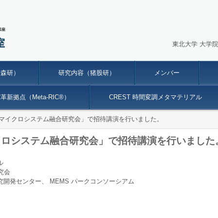
東北大学 大学
金森研）
研究内容（猪股研）
メンバー
新拠点（Meta-RIC®）
CREST 時間変調メタマテリアル
回マイクロシステム融合研究会」で招待講演を行いました。
クロシステム融合研究会」で招待講演を行いました
ル
究会
開発センター、 MEMS パークコンソーシアム