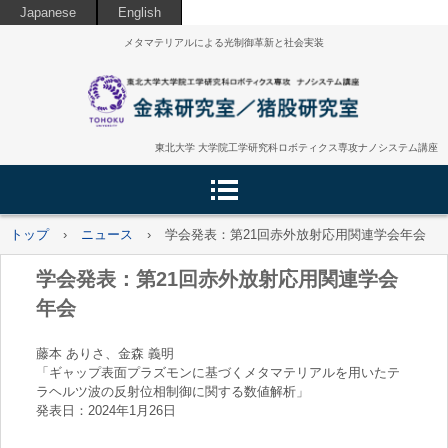
Japanese
English
メタマテリアルによる光制御革新と社会実装
東北大学 大学院工学研究科ロボティクス専攻ナノシステム講座
トップ
›
ニュース
›
学会発表：第21回赤外放射応用関連学会年会
学会発表：第21回赤外放射応用関連学会
年会
藤本 ありさ、金森 義明
「ギャップ表面プラズモンに基づくメタマテリアルを用いたテ
ラヘルツ波の反射位相制御に関する数値解析」
発表日：2024年1月26日