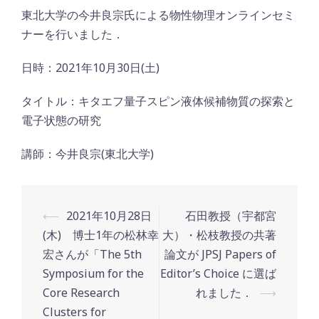
東北大学の今井良宗氏による物性物理オンラインセミ
ナーを行いました．
日時：2021年10月30日(土)
タイトル：キタエフ量子スピン液体候補物質の探索と
電子状態の研究
講師：今井良宗(東北大学)
Post
⟵
2021年10月28日
石田教授（宇都宮
navigation
(木) 博士1年の松林幸
大）・松枝教授の共著
宏さんが「The 5th
論文が JPSJ Papers of
Symposium for the
Editor’s Choice に選ば
Core Research
れました．
⟶
Clusters for