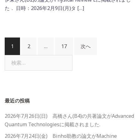
た． 日時：2026年2月9日(月)タ […]
投
1
2
…
17
次へ
稿
ナ
検
索:
ビ
ゲ
ー
シ
最近の投稿
ョ
ン
2026年7月26日(日) 高橋さん(B4)の共著論文がAdvanced
Quantum Technologiesに掲載されました.
2026年7月24日(金) Binho助教の論文がMachine