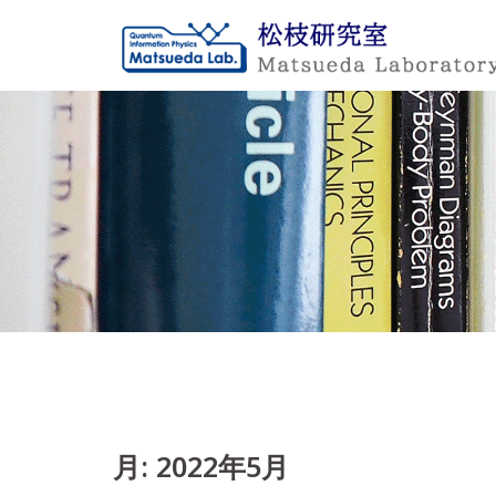
Skip
to
content
月:
2022年5月