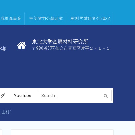
育成推進事業
中部電力公募研究
材料照射研究会2022
東北大学金属材料研究所
c.jp
〒980-8577 仙台市青葉区片平２－１－１
Search
ログ
YouTube
for:
、山村）