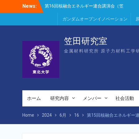
Skip
News:
田、Park、Geng、長谷川、宮岸、山村、
to
Lee、He、Bae）
content
ガンダムオープンイノベーション
楽しい理科のはなし（仙台市立松森小学
校）
第16回核融合エネルギー連合講演会若手優
秀発表賞（宮岸、Bae）
笠田研究室
金属材料研究所 原子力材料工学
ホーム
研究内容
メンバー
社会活動
Home
2024
6月
16
第15回核融合エネルギー