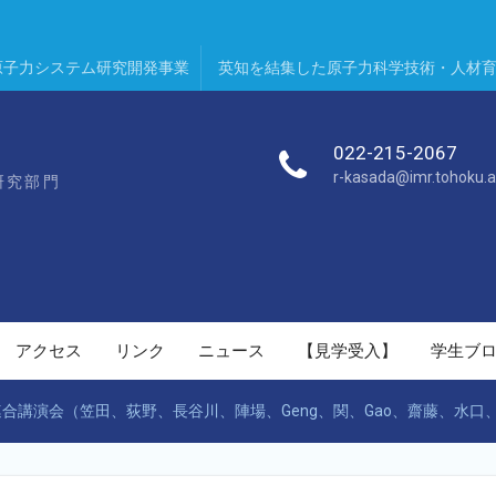
原子力システム研究開発事業
英知を結集した原子力科学技術・人材
022-215-2067
r-kasada@imr.tohoku.a
研究部門
アクセス
リンク
ニュース
【見学受入】
学生ブ
連合講演会（笠田、荻野、長谷川、陣場、Geng、関、Gao、齋藤、水口