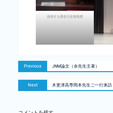
発表する長谷川名誉教授
投
Previous
Previous
JNM論文（余先生主著）
稿
post:
ナ
Next
ビ
Next
木更津高専岡本先生ご一行来訪
post:
ゲ
ー
シ
コメントを残す