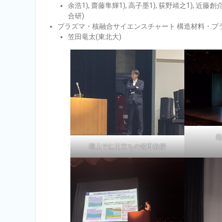
余浩1), 齋藤隼輝1), ⾼⼦墨1), 荻野靖之1), 近藤創介
合研)
プラズマ・核融合サイエンスチャート 構造材料・プ
笠⽥⻯太(東北⼤)
壇上で仁王立ちの笠田教授