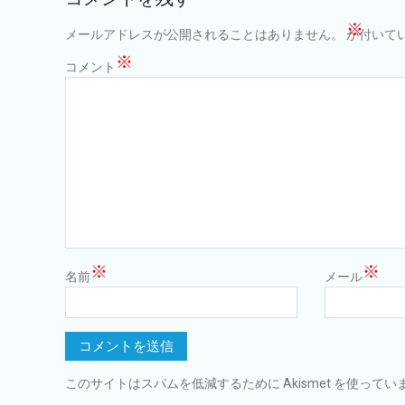
ョ
※
メールアドレスが公開されることはありません。
が付いて
ン
※
コメント
※
※
名前
メール
このサイトはスパムを低減するために Akismet を使ってい