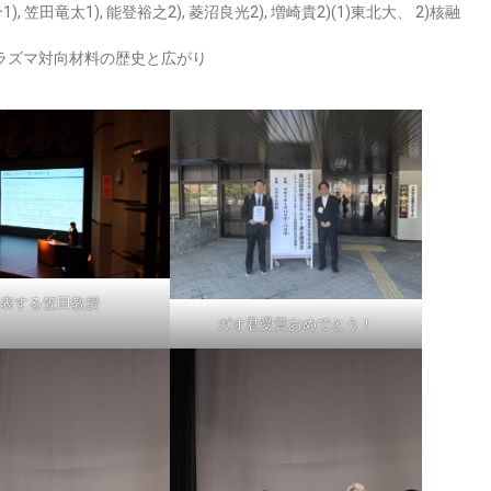
1), 笠⽥⻯太1), 能登裕之2), 菱沼良光2), 増崎貴2)(1)東北⼤、 2)核融
ラズマ対向材料の歴史と広がり
発表する笠田教授
ガオ君受賞おめでとう！