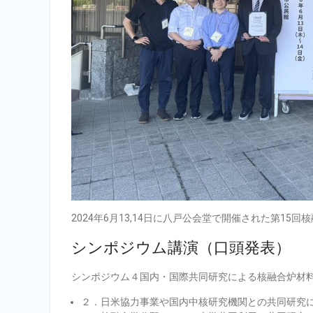
2024年6月13,14日に八戸公会堂で開催された第1
シンポジウム講演（口頭発表）
シンポジウム４国内・国際共同研究による核融合炉材
２．日米協力事業や国内中核研究機関との共同研究