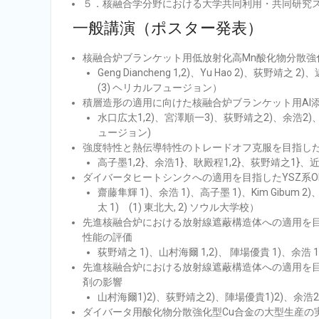
５．核融合学分野における大学共同利用・共同研究
一般講演（ポスター発表）
核融合炉ブランケット⽤低放射化⾼Mn酸化物分散強
Geng Diancheng 1,2)、Yu Hao 2)、荻野靖
(3) ヘリカルフュージョン）
積層造形の適⽤に向けた核融合炉ブランケット⽤Al
⽔⼝広太1,2)、宮澤順⼀3)、荻野靖之2)、余浩2)、
ュージョン)
強度特性と熱伝導特性のトレードオフ克服を⽬指したC
⾼⼦墨1,2}、余浩1}、耿殿程1,2}、荻野靖之1}、
ダイバータヒートシンクへの適⽤を⽬指したYSZ系O
齋藤隼輝 1)、余浩 1)、⾼⼦墨 1)、Kim Gibum 2)、 Par
太 1) (1) 東北⼤, 2) ソウル⼤学校）
先進核融合炉における放射線遮蔽構造体への適⽤を⽬
性能の評価
荻野靖之 1)、⼭村海爾 1,2)、 陣場優貴 1)、余浩 
先進核融合炉における放射線遮蔽構造体への適⽤を
剤の影響
⼭村海爾1)2)、荻野靖之2)、陣場優貴1)2)、余浩
ダイバータ⽤酸化物分散強化型Cu合⾦の⼤型⽣産の