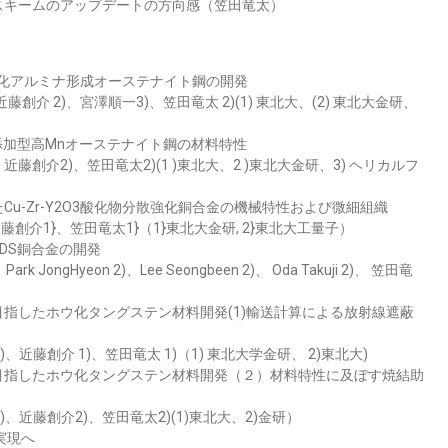
スキームのアップデートの方向感（笠田竜太）
化アルミナ形成オーステナイト鋼の開発
之 2)、近藤創介 2)、宮澤順⼀3)、笠⽥⻯太 2)(1) 東北⼤、(2) 東北⼤⾦研、
添加型⾼Mnオーステナイト鋼の材料特性
近藤創介2)、笠⽥⻯太2)(1 )東北⼤、2 )東北⼤⾦研、3) ヘリカルフ
u-Zr-Y2O3酸化物分散強化銅合⾦の機械特性および微細組織
近藤創介1}、笠⽥⻯太1}（1}東北⼤⾦研, 2}東北⼤⼯量⼦）
DS銅合⾦の開発
k JongHyeon 2)、Lee Seongbeen 2)、 Oda Takuji 2)、 笠⽥⻯
指したホウ化タングステン材料開発(1)輸送計算による放射線遮蔽
1)、近藤創介 1)、笠⽥⻯太 1)（1) 東北⼤学⾦研、 2)東北⼤)
⽬指したホウ化タングステン材料開発（２）材料特性に及ぼす焼結助
2)、近藤創介2)、笠⽥⻯太2)(1)東北⼤、2)⾦研）
実現へ