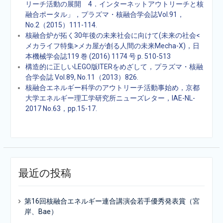
リーチ活動の展開 4．インターネットアウトリーチと核
融合ポータル」，プラズマ・核融合学会誌Vol.91，
No.2（2015）111-114.
核融合炉が拓く30年後の未来社会に向けて(未来の社会<
メカライフ特集>メカ屋が創る人間の未来Mecha-X)，日
本機械学会誌119 巻 (2016) 1174 号 p. 510-513
構造的に正しいLEGO版ITERをめざして，プラズマ・核融
合学会誌 Vol.89, No.11（2013）826.
核融合エネルギー科学のアウトリーチ活動事始め，京都
大学エネルギー理工学研究所ニューズレター，IAE-NL-
2017 No.63，pp.15-17.
最近の投稿
第16回核融合エネルギー連合講演会若手優秀発表賞（宮
岸、Bae）