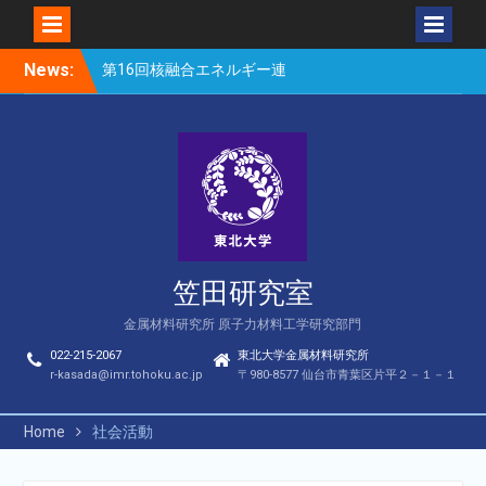
Skip
News:
第16回核融合エネルギー連
to
合講演会（笠田、Park、
content
Geng、長谷川、宮岸、山
村、Lee、He、Bae）
楽しい理科のはなし（仙台
市立松森小学校）
第16回核融合エネルギー連
合講演会若手優秀発表賞
（宮岸、Bae）
笠田研究室
金属材料研究所 原子力材料工学研究部門
022-215-2067
東北大学金属材料研究所
r-kasada@imr.tohoku.ac.jp
〒980-8577 仙台市青葉区片平２－１－１
Home
社会活動