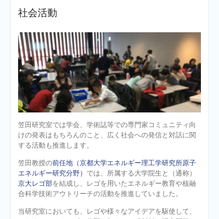
社会活動
笠田研究室では学会、学術誌等での専門家コミュニティ向
けの発表はもちろんのこと、広く社会への発信と対話に関
する活動も推進します。
笠田教授の
前任地（京都大学エネルギー理工学研究所原子
エネルギー研究分野）
では、所属する大学院生と（通称）
京大レゴ部
を結成し、レゴを用いたエネルギー教育や核融
合科学技術アウトリーチの活動を推進していました。
当研究室においても、レゴや様々なアイデアを駆使して、