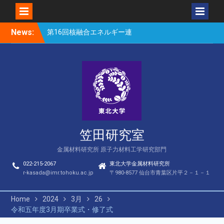
Skip
News:
第16回核融合エネルギー連
to
合講演会（笠田、Park、
content
Geng、長谷川、宮岸、山
村、Lee、He、Bae）
楽しい理科のはなし（仙台
市立松森小学校）
第16回核融合エネルギー連
合講演会若手優秀発表賞
（宮岸、Bae）
笠田研究室
金属材料研究所 原子力材料工学研究部門
022-215-2067
東北大学金属材料研究所
r-kasada@imr.tohoku.ac.jp
〒980-8577 仙台市青葉区片平２－１－１
Home
2024
3月
26
令和五年度3月期卒業式・修了式