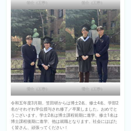
修士（工学）
修士（工学）
博士（工学）
博士（工学）
令和五年度3月期、笠田研からは博士2名、修士4名、学部2
名がそれぞれ学位授与され修了／卒業しました。おめでと
うございます。学士2名は博士課程前期に進学、修士1名は
博士課程後期に進学、他は就職となります。社会にはばた
く皆さん、頑張ってください！