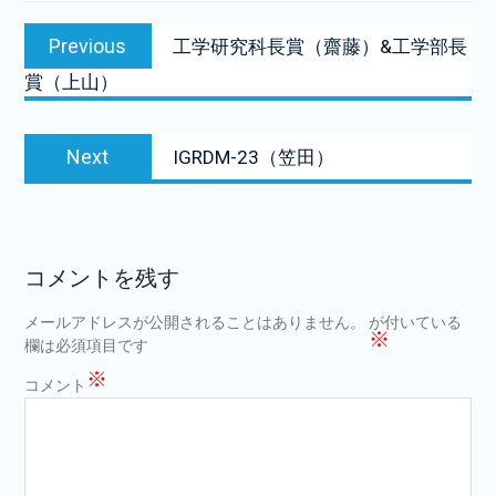
投
Previous
Previous
工学研究科長賞（齋藤）&工学部長
稿
post:
賞（上山）
ナ
ビ
Next
Next
IGRDM-23（笠田）
ゲ
post:
ー
シ
ョ
コメントを残す
ン
メールアドレスが公開されることはありません。
が付いている
※
欄は必須項目です
※
コメント