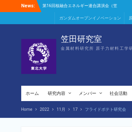
Skip
News:
田、Park、Geng、長谷川、宮岸、山村、
to
Lee、He、Bae）
content
ガンダムオープンイノベーション
楽しい理科のはなし（仙台市立松森小学
校）
第16回核融合エネルギー連合講演会若手優
秀発表賞（宮岸、Bae）
笠田研究室
金属材料研究所 原子力材料工学
ホーム
研究内容
メンバー
社会活動
Home
2022
11月
17
フライドポテト研究会