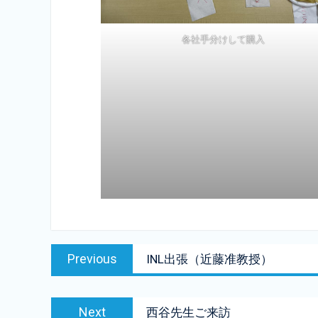
各社手分けして購入
投
Previous
Previous
INL出張（近藤准教授）
稿
post:
ナ
Next
ビ
Next
西谷先生ご来訪