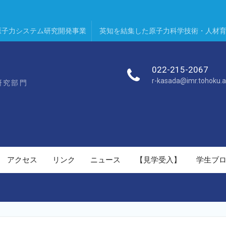
原子力システム研究開発事業
英知を結集した原子力科学技術・人材
022-215-2067
r-kasada@imr.tohoku.a
研究部門
アクセス
リンク
ニュース
【見学受入】
学生ブ