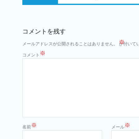
post:
ゲ
ー
シ
コメントを残す
ョ
※
メールアドレスが公開されることはありません。
が付いて
ン
※
コメント
※
※
名前
メール