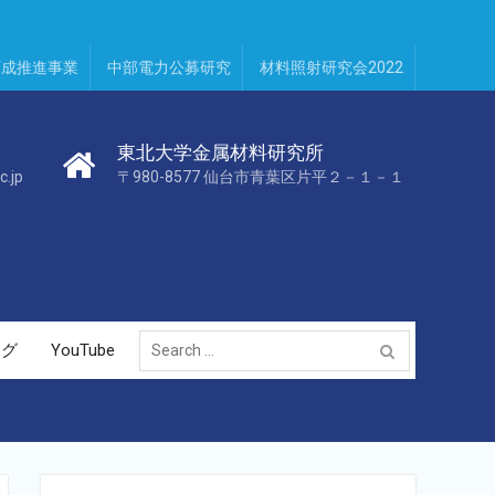
育成推進事業
中部電力公募研究
材料照射研究会2022
東北大学金属材料研究所
c.jp
〒980-8577 仙台市青葉区片平２－１－１
Search
ログ
YouTube
for: