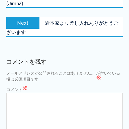
(Jimba)
ナ
ビ
Next
Next
岩本家より差し入れありがとうご
ゲ
post:
ざいます
ー
シ
ョ
コメントを残す
ン
メールアドレスが公開されることはありません。
が付いている
※
欄は必須項目です
※
コメント