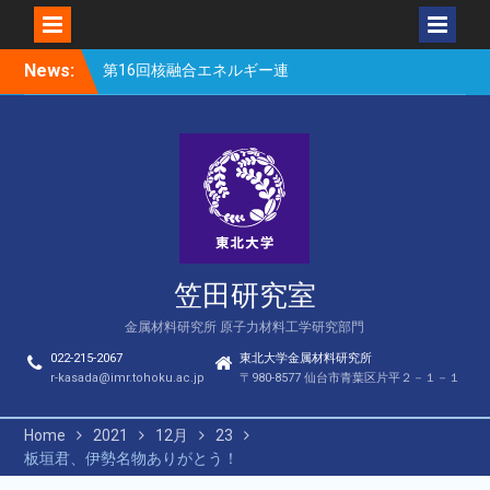
Skip
News:
第16回核融合エネルギー連
to
合講演会（笠田、Park、
content
Geng、長谷川、宮岸、山
村、Lee、He、Bae）
楽しい理科のはなし（仙台
市立松森小学校）
第16回核融合エネルギー連
合講演会若手優秀発表賞
（宮岸、Bae）
笠田研究室
金属材料研究所 原子力材料工学研究部門
022-215-2067
東北大学金属材料研究所
r-kasada@imr.tohoku.ac.jp
〒980-8577 仙台市青葉区片平２－１－１
Home
2021
12月
23
板垣君、伊勢名物ありがとう！