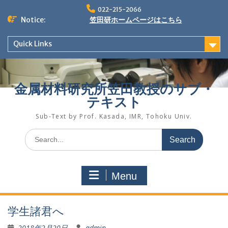
Skip
022-215-2066
to
Notice:
笠田研ホームページはこちら
content
Quick Links
金属材料研究所笠田教授のサブ・
テキスト
Sub-Text by Prof. Kasada, IMR, Tohoku Univ.
Search
for:
Menu
学生諸君へ
2018年2月20日
admin