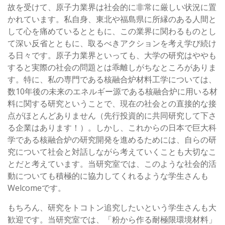
故を受けて、原子力業界は社会的に非常に厳しい状況に置
かれています。私自身、東北や福島県に所縁のある人間と
して心を痛めているとともに、この業界に関わるものとし
て深い反省とともに、取るべきアクションを考え学び続け
る日々です。原子力業界といっても、大学の研究はややも
すると実際の社会の問題とは乖離しがちなところがありま
す。特に、私の専門である核融合炉材料工学については、
数10年後の未来のエネルギー源である核融合炉に用いる材
料に関する研究ということで、現在の社会との直接的な接
点がほとんどありません（先行投資的に共同研究して下さ
る企業はあります！）。しかし、これからの日本で巨大科
学である核融合炉の研究開発を進めるためには、自らの研
究について社会と対話しながら考えていくことも大切なこ
とだと考えています。当研究室では、このような社会的活
動についても積極的に協力してくれるような学生さんも
Welcomeです。
もちろん、研究をトコトン追究したいという学生さんも大
歓迎です。当研究室では、「粉から作る耐極限環境材料」