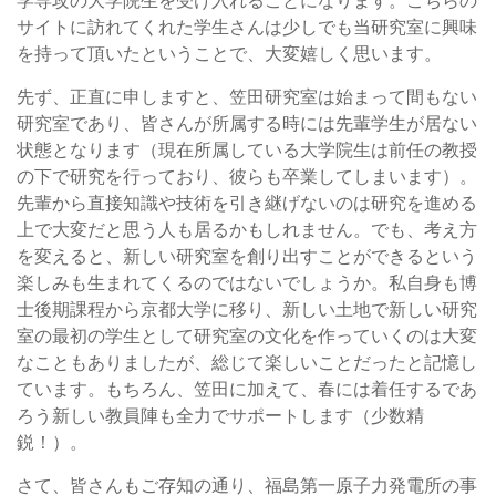
サイトに訪れてくれた学生さんは少しでも当研究室に興味
を持って頂いたということで、大変嬉しく思います。
先ず、正直に申しますと、笠田研究室は始まって間もない
研究室であり、皆さんが所属する時には先輩学生が居ない
状態となります（現在所属している大学院生は前任の教授
の下で研究を行っており、彼らも卒業してしまいます）。
先輩から直接知識や技術を引き継げないのは研究を進める
上で大変だと思う人も居るかもしれません。でも、考え方
を変えると、新しい研究室を創り出すことができるという
楽しみも生まれてくるのではないでしょうか。私自身も博
士後期課程から京都大学に移り、新しい土地で新しい研究
室の最初の学生として研究室の文化を作っていくのは大変
なこともありましたが、総じて楽しいことだったと記憶し
ています。もちろん、笠田に加えて、春には着任するであ
ろう新しい教員陣も全力でサポートします（少数精
鋭！）。
さて、皆さんもご存知の通り、福島第一原子力発電所の事