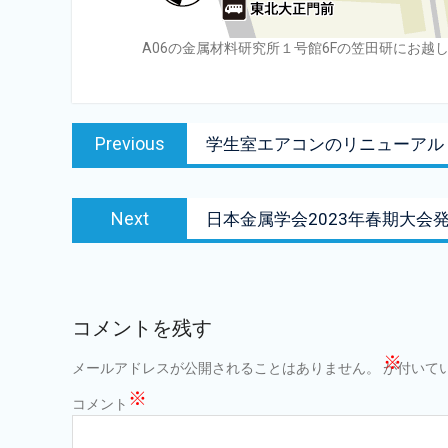
A06の金属材料研究所１号館6Fの笠田研にお越
投
Previous
Previous
学生室エアコンのリニューアル
稿
post:
ナ
Next
ビ
Next
日本金属学会2023年春期大会
post:
ゲ
ー
シ
コメントを残す
ョ
※
メールアドレスが公開されることはありません。
が付いて
ン
※
コメント