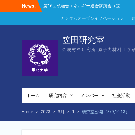
田、Park、Geng、長谷川、宮岸、山村、
Skip
News:
Lee、He、Bae）
to
楽しい理科のはなし（仙台市立松森小学
content
ガンダムオープンイノベーション
校）
第16回核融合エネルギー連合講演会若手優
秀発表賞（宮岸、Bae）
笠田研究室
金属材料研究所 原子力材料工学
ホーム
研究内容
メンバー
社会活動
Home
2023
3月
1
研究室公開（3/9,10,13）