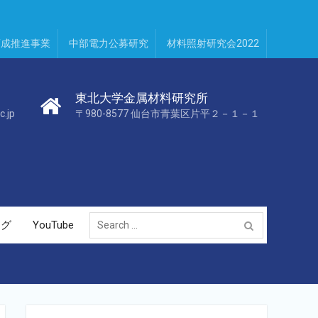
育成推進事業
中部電力公募研究
材料照射研究会2022
東北大学金属材料研究所
c.jp
〒980-8577 仙台市青葉区片平２－１－１
Search
ログ
YouTube
for: