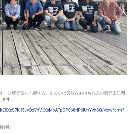
ます。当研究室を志望する、あるいは興味をお持ちの方の研究室訪問
します。
ULadrE8XxS7KH5vVDxVhVJXsMbATpOP0b8NP6lUnYvhSQ/viewform?
田教授）