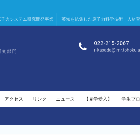
原子力システム研究開発事業
英知を結集した原子力科学技術・人材
022-215-2067
r-kasada@imr.tohoku.a
研究部門
アクセス
リンク
ニュース
【見学受入】
学生ブ