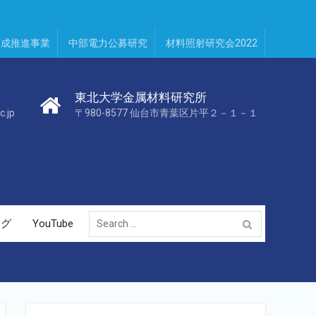
育成推進事業
中部電力公募研究
材料照射研究会2022
東北大学金属材料研究所
c.jp
〒980-8577 仙台市青葉区片平２－１－１
Search
ログ
YouTube
for: