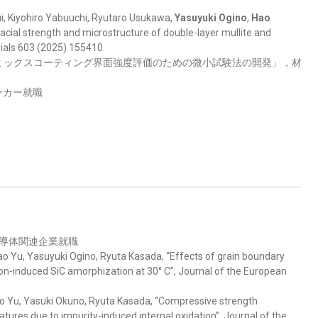
ui, Kiyohiro Yabuuchi, Ryutaro Usukawa,
Yasuyuki Ogino
,
Hao
erfacial strength and microstructure of double-layer mullite and
rials 603 (2025) 155410.
ミックスコーティング界面強度評価のための微小試験法の開発」，材
ーカー就職
内半導体関連企業就職
o Yu, Yasuyuki Ogino, Ryuta Kasada, “Effects of grain boundary
ion-induced SiC amorphization at 30° C”, Journal of the European
 Yu, Yasuki Okuno, Ryuta Kasada, “Compressive strength
tures due to impurity-induced internal oxidation”, Journal of the