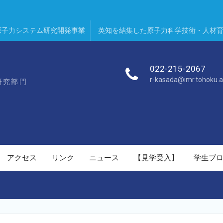
原子力システム研究開発事業
英知を結集した原子力科学技術・人材
022-215-2067
r-kasada@imr.tohoku.a
研究部門
アクセス
リンク
ニュース
【見学受入】
学生ブ