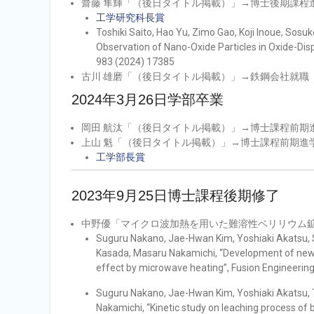
齋藤 隼輝「（後日タイトル掲載）」→博士後期課程
工学研究科長賞
Toshiki Saito, Hao Yu, Zimo Gao, Koji Inoue, Sosuk
Observation of Nano-Oxide Particles in Oxide-Di
983 (2024) 17385
古川 雄磨「（後日タイトル掲載）」→鉄鋼会社就職
2024年3月26日学部卒業
岡田 航汰「（後日タイトル掲載）」→博士課程前期
上山 魁「（後日タイトル掲載）」→博士課程前期進
工学部長賞
2023年9月25日博士課程後期修了
中野優「マイクロ波加熱を用いた難溶性ベリリウム鉱
Suguru Nakano, Jae-Hwan Kim, Yoshiaki Akatsu
Kasada, Masaru Nakamichi, “Development of new dr
effect by microwave heating”, Fusion Engineerin
Suguru Nakano, Jae-Hwan Kim, Yoshiaki Akatsu,
Nakamichi, “Kinetic study on leaching process of 