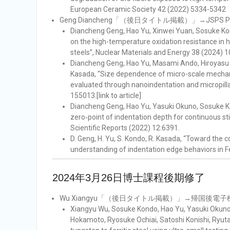
European Ceramic Society 42 (2022) 5334-5342
Geng Diancheng「（後日タイトル掲載）」→JSPS
Diancheng Geng, Hao Yu, Xinwei Yuan, Sosuke Kon
on the high-temperature oxidation resistance in 
steels”, Nuclear Materials and Energy 38 (2024) 101
Diancheng Geng, Hao Yu, Masami Ando, Hiroyasu 
Kasada, “Size dependence of micro-scale mechani
evaluated through nanoindentation and micropilla
155013.[link to article]
Diancheng Geng, Hao Yu, Yasuki Okuno, Sosuke Ko
zero‑point of indentation depth for continuous s
Scientific Reports (2022) 12:6391.
D. Geng, H. Yu, S. Kondo, R. Kasada, “Toward the 
understanding of indentation edge behaviors in F
2024年3月26日博士課程後期修了
Wu Xiangyu「（後日タイトル掲載）」→帰国後
Xiangyu Wu, Sosuke Kondo, Hao Yu, Yasuki Okuno,
Hokamoto, Ryosuke Ochiai, Satoshi Konishi, Ryuta