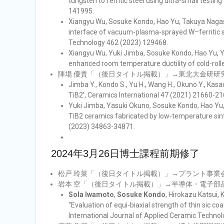
tungsten to ferritic steel using ultra-small testi
141995.
Xiangyu Wu, Sosuke Kondo, Hao Yu, Takuya Nagas
interface of vacuum-plasma-sprayed W–ferritic st
Technology 462 (2023) 129468.
Xiangyu Wu, Yuki Jimba, Sosuke Kondo, Hao Yu, 
enhanced room temperature ductility of cold-roll
陣場 優貴「（後日タイトル掲載）」→東北大金研研
Jimba Y., Kondo S., Yu H., Wang H., Okuno Y., Kasad
TiB2’, Ceramics International 47 (2021) 21660-21
Yuki Jimba, Yasuki Okuno, Sosuke Kondo, Hao Yu,
TiB2 ceramics fabricated by low-temperature sint
(2023) 34863-34871.
2024年3月26日博士課程前期修了
松戸 玲菜「（後日タイトル掲載）」→プラント事業
岩本 空「（後日タイトル掲載）」→半導体・電子部
Sola Iwamoto
,
Sosuke Kondo
, Hirokazu Katsui
“Evaluation of equi-biaxial strength of thin sic coa
International Journal of Applied Ceramic Technol