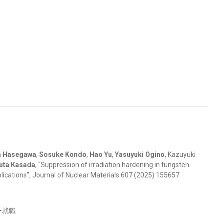
a Hasegawa
,
Sosuke Kondo
,
Hao Yu
,
Yasuyuki Ogino
, Kazuyuki
uta Kasada
, “Suppression of irradiation hardening in tungsten-
pplications”, Journal of Nuclear Materials 607 (2025) 155657.
ー就職