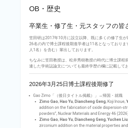
OB・歴史
卒業生・修了生・元スタッフの皆
笠田研は2017年10月に設立以降、既に多くの修了生
26名の内で博士課程後期進学者は11名となっており
人1名）を含む）輩出しております。
ちなみに笠田教授は、松井秀樹教授の時代に博士課程前
連した学術誌論文についても最終学歴の欄に記載して
2026年3月25日博士課程後期修了
Gao Zimo「（後日タイトル掲載）」→帰国・就職
Zimo Gao
,
Hao Yu
,
Diancheng Geng
, Koji Inoue,
addition on the fabrication of oxide dispersion-s
powders”, Nuclear Materials and Energy 46 (2026
Zimo Gao
,
Hao Yu
,
Diancheng Geng
,
Yuchen Liu
zirconium addition on the material properties and