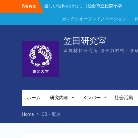
Skip
News:
楽しい理科のはなし（仙台市立松森小学
to
校）
content
第16回核融合エネルギー連合講演会若手優
ガンダムオープンイノベーション
秀発表賞（宮岸、Bae）
第16回核融合エネルギー連合講演会（笠
田、Park、Geng、長谷川、宮岸、山村、
笠田研究室
Lee、He、Bae）
金属材料研究所 原子力材料工学
ホーム
研究内容
メンバー
社会活動
Home
OB・歴史