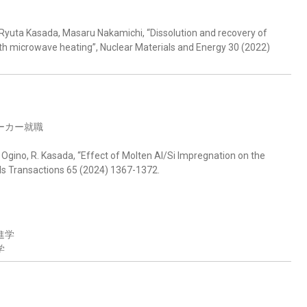
uta Kasada, Masaru Nakamichi, “Dissolution and recovery of
ith microwave heating”, Nuclear Materials and Energy 30 (2022)
ーカー就職
Y. Ogino, R. Kasada, “Effect of Molten Al/Si Impregnation on the
als Transactions 65 (2024) 1367-1372.
進学
学