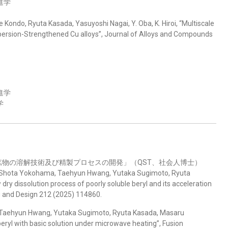
進学
e Kondo, Ryuta Kasada, Yasuyoshi Nagai, Y. Oba, K. Hiroi, “Multiscale
spersion-Strengthened Cu alloys”, Journal of Alloys and Compounds
進学
学
物の溶解技術及び精製プロセスの開発」（QST、社会人博士）
, Shota Yokohama, Taehyun Hwang, Yutaka Sugimoto, Ryuta
y dissolution process of poorly soluble beryl and its acceleration
g and Design 212 (2025) 114860.
 Taehyun Hwang, Yutaka Sugimoto, Ryuta Kasada, Masaru
beryl with basic solution under microwave heating”, Fusion