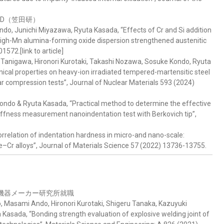
 PD（笠田研）
do, Junichi Miyazawa, Ryuta Kasada, “Effects of Cr and Si addition
high-Mn alumina-forming oxide dispersion strengthened austenitic
572.[link to article]
Tanigawa, Hironori Kurotaki, Takashi Nozawa, Sosuke Kondo, Ryuta
cal properties on heavy-ion irradiated tempered-martensitic steel
r compression tests”, Journal of Nuclear Materials 593 (2024)
ndo & Ryuta Kasada, “Practical method to determine the effective
tiffness measurement nanoindentation test with Berkovich tip”,
correlation of indentation hardness in micro-and nano-scale:
e–Cr alloys”, Journal of Materials Science 57 (2022) 13736-13755.
電子機器メーカー研究所就職
 Masami Ando, Hironori Kurotaki, Shigeru Tanaka, Kazuyuki
 Kasada, “Bonding strength evaluation of explosive welding joint of