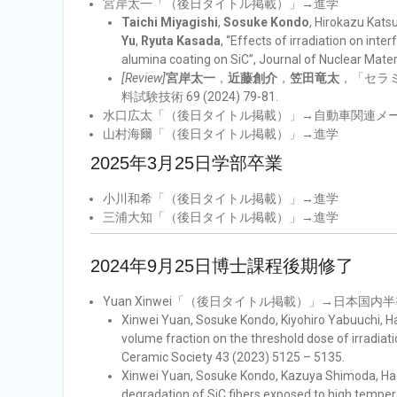
宮岸太一「（後日タイトル掲載）」→進学
Taichi Miyagishi
,
Sosuke Kondo
, Hirokazu Kats
Yu
,
Ryuta Kasada
, “Effects of irradiation on int
alumina coating on SiC”, Journal of Nuclear Mate
[Review]
宮岸太一
，
近藤創介
，
笠田竜太
，「セラ
料試験技術 69 (2024) 79-81.
水口広太「（後日タイトル掲載）」→自動車関連メ
山村海爾「（後日タイトル掲載）」→進学
2025年3月25日学部卒業
小川和希「（後日タイトル掲載）」→進学
三浦大知「（後日タイトル掲載）」→進学
2024年9月25日博士課程後期修了
Yuan Xinwei「（後日タイトル掲載）」→日本国
Xinwei Yuan, Sosuke Kondo, Kiyohiro Yabuuchi, Ha
volume fraction on the threshold dose of irradiat
Ceramic Society 43 (2023) 5125 – 5135.
Xinwei Yuan, Sosuke Kondo, Kazuya Shimoda, Hao
degradation of SiC fibers exposed to high tempera