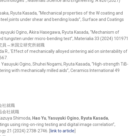
ng technologies”, Materials Science and Engineering: A 826 (2021)
aka, Ryuta Kasada, “Mechanical properties of the W coating and
eel joints under shear and bending loads”, Surface and Coatings
Yayuyuki Ogino, Akira Hasegawa, Ryuta Kasada, “Mechanism of
ed tungsten under micro-bending test”, Materialia 33 (2024) 101971
究員→米国立研究所就職
a R., ‘Effect of mechanically alloyed sintering aid on sinterability of
667.
 Yasuyuki Ogino, Shuhei Nogami, Ryuta Kasada, “High-strength TiB-
ering with mechanically milled aids”, Ceramics International 49
会社就職
品会社就職
, Kazuya Shimoda,
Hao Yu
,
Yasuyuki Ogino
,
Ryuta Kasada
,
tings using ring-on-ring testing and digital image correlation”,
ogy 21 (2024) 2738-2746. [
link to article
]