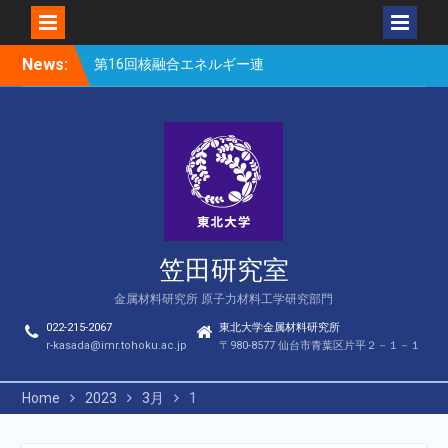
Skip
News:
第16回核融合エネルギー連
to
合講演会（笠田、Park、
content
Geng、長谷川、宮岸、山
村、Lee、He、Bae）
楽しい理科のはなし（仙台
市立松森小学校）
第16回核融合エネルギー連
合講演会若手優秀発表賞
（宮岸、Bae）
笠田研究室
金属材料研究所 原子力材料工学研究部門
022-215-2067
東北大学金属材料研究所
r-kasada@imr.tohoku.ac.jp
〒980-8577 仙台市青葉区片平２－１－１
Home
2023
3月
1