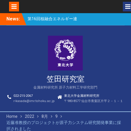
Skip
News:
第16回核融合エネルギー連
to
合講演会（笠田、Park、
content
Geng、長谷川、宮岸、山
村、Lee、He、Bae）
楽しい理科のはなし（仙台
市立松森小学校）
第16回核融合エネルギー連
合講演会若手優秀発表賞
（宮岸、Bae）
笠田研究室
金属材料研究所 原子力材料工学研究部門
022-215-2067
東北大学金属材料研究所
r-kasada@imr.tohoku.ac.jp
〒980-8577 仙台市青葉区片平２－１－１
Home
2022
8月
9
近藤准教授のプロジェクトが原子力システム研究開発事業に採
択されました