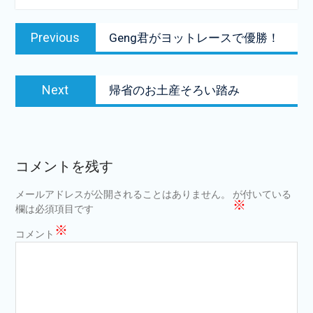
投
Previous
Previous
Geng君がヨットレースで優勝！
稿
post:
ナ
Next
ビ
Next
帰省のお土産そろい踏み
post:
ゲ
ー
シ
コメントを残す
ョ
メールアドレスが公開されることはありません。
が付いている
ン
※
欄は必須項目です
※
コメント