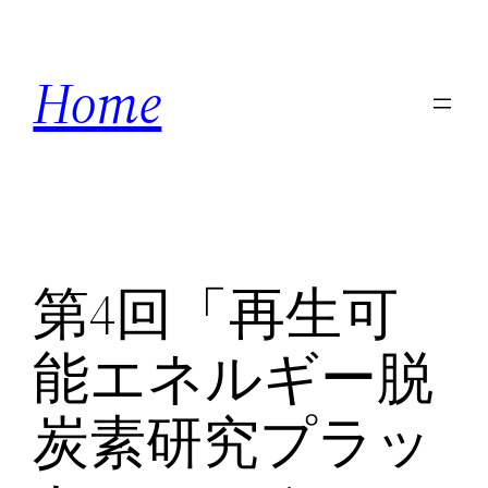
Skip
to
Home
content
第4回「再生可
能エネルギー脱
炭素研究プラッ