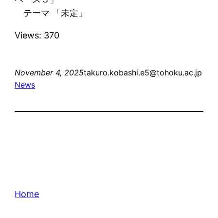
テーマ 「未定」
Views: 370
November 4, 2025
takuro.kobashi.e5@tohoku.ac.jp
News
Home