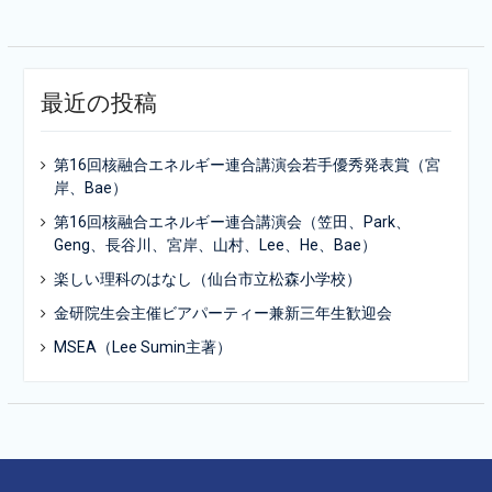
ビ
ゲ
ー
最近の投稿
シ
ョ
第16回核融合エネルギー連合講演会若手優秀発表賞（宮
ン
岸、Bae）
第16回核融合エネルギー連合講演会（笠田、Park、
Geng、長谷川、宮岸、山村、Lee、He、Bae）
楽しい理科のはなし（仙台市立松森小学校）
金研院生会主催ビアパーティー兼新三年生歓迎会
MSEA（Lee Sumin主著）