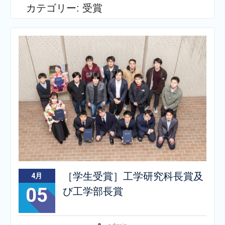
カテゴリー:
受賞
［学生受賞］工学研究科長賞及
4月
05
び工学部長賞