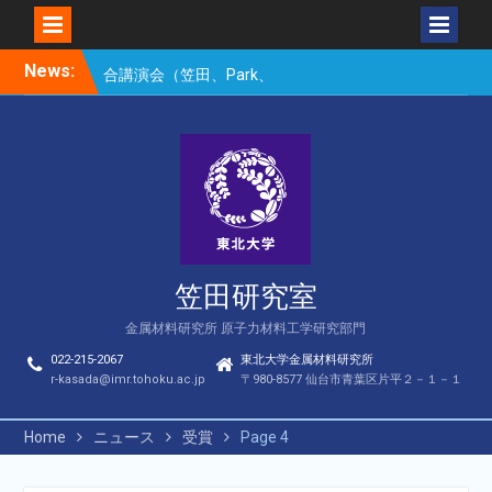
Skip
News:
楽しい理科のはなし（仙台
to
市立松森小学校）
content
第16回核融合エネルギー連
合講演会若手優秀発表賞
（宮岸、Bae）
第16回核融合エネルギー連
合講演会（笠田、Park、
Geng、長谷川、宮岸、山
村、Lee、He、Bae）
笠田研究室
金属材料研究所 原子力材料工学研究部門
022-215-2067
東北大学金属材料研究所
r-kasada@imr.tohoku.ac.jp
〒980-8577 仙台市青葉区片平２－１－１
Home
ニュース
受賞
Page 4