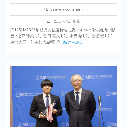
Leave a comment
ニュース
,
受賞
[P115] M23C6単結晶の強度特性に及ぼすＭの化学組成の影
響 *松戸 玲菜1,2、笠田 竜太1,2、水元 希1,2、耿 殿程1,2 (1.
東北大工、2. 東北大金研) P
続きを読む