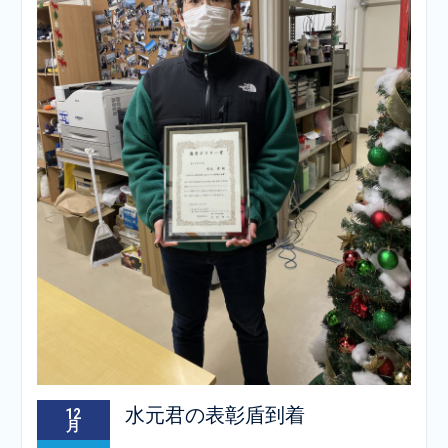
水元君の表彰盾到着
12
月