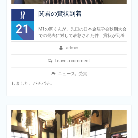
関君の賞状到着
10
月
21
M1の関くんが、先日の日本金属学会秋期大会
での発表に対して表彰された件、賞状が到着
admin
Leave a comment
ニュース
,
受賞
しました。パチパチ。