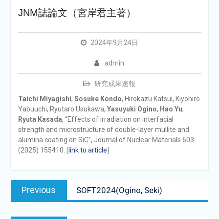
JNM誌論文（宮岸君主著）
2024年9月24日
admin
研究成果速報
Taichi Miyagishi
,
Sosuke Kondo
, Hirokazu Katsui, Kiyohiro
Yabuuchi, Ryutaro Usukawa,
Yasuyuki Ogino
,
Hao Yu
,
Ryuta Kasada
, “Effects of irradiation on interfacial
strength and microstructure of double-layer mullite and
alumina coating on SiC”, Journal of Nuclear Materials 603
(2025) 155410. [
link to article
]
投
Previous
Previous
SOFT2024(Ogino, Seki)
稿
post:
ナ