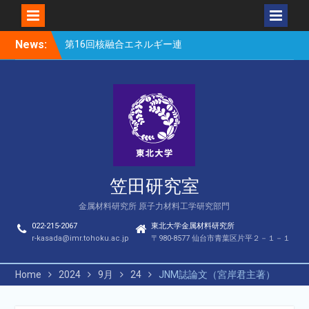
Skip
News:
第16回核融合エネルギー連
to
合講演会（笠田、Park、
content
Geng、長谷川、宮岸、山
村、Lee、He、Bae）
楽しい理科のはなし（仙台
市立松森小学校）
第16回核融合エネルギー連
合講演会若手優秀発表賞
（宮岸、Bae）
笠田研究室
金属材料研究所 原子力材料工学研究部門
022-215-2067
東北大学金属材料研究所
r-kasada@imr.tohoku.ac.jp
〒980-8577 仙台市青葉区片平２－１－１
Home
2024
9月
24
JNM誌論文（宮岸君主著）