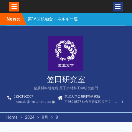
Skip
News:
第16回核融合エネルギー連
to
合講演会（笠田、Park、
content
Geng、長谷川、宮岸、山
村、Lee、He、Bae）
楽しい理科のはなし（仙台
市立松森小学校）
第16回核融合エネルギー連
合講演会若手優秀発表賞
（宮岸、Bae）
笠田研究室
金属材料研究所 原子力材料工学研究部門
022-215-2067
東北大学金属材料研究所
r-kasada@imr.tohoku.ac.jp
〒980-8577 仙台市青葉区片平２－１－１
Home
2024
9月
8