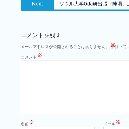
Next
ビ
Next
ソウル大学Oda研出張（陣場、
post:
ゲ
ー
シ
コメントを残す
ョ
※
メールアドレスが公開されることはありません。
が付いて
ン
※
コメント
※
※
名前
メール