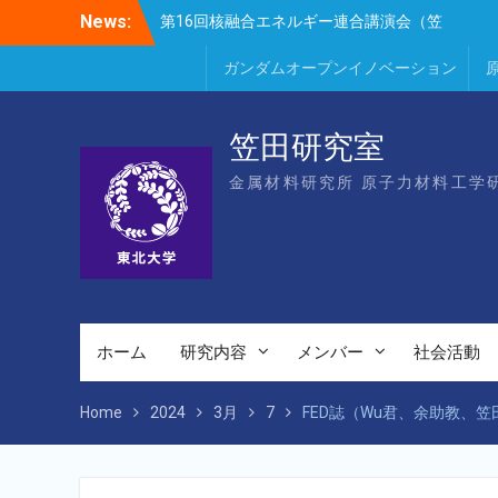
Skip
News:
第16回核融合エネルギー連合講演会（笠
to
田、Park、Geng、長谷川、宮岸、山村、
content
Lee、He、Bae）
ガンダムオープンイノベーション
楽しい理科のはなし（仙台市立松森小学
校）
第16回核融合エネルギー連合講演会若手優
笠田研究室
秀発表賞（宮岸、Bae）
金属材料研究所 原子力材料工学
ホーム
研究内容
メンバー
社会活動
Home
2024
3月
7
FED誌（Wu君、余助教、