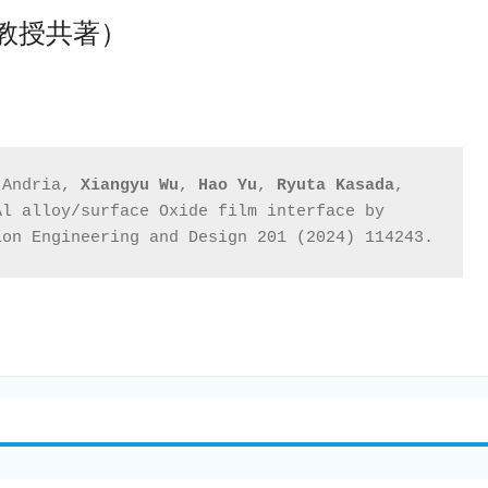
田教授共著）
 Andria, 
Xiangyu Wu
, 
Hao Yu
, 
Ryuta Kasada
, 
l alloy/surface Oxide film interface by 