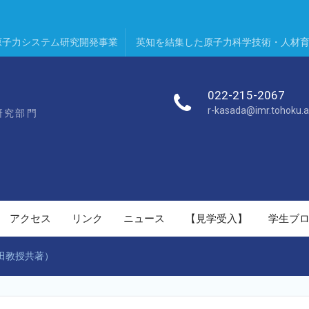
原子力システム研究開発事業
英知を結集した原子力科学技術・人材
022-215-2067
r-kasada@imr.tohoku.a
研究部門
アクセス
リンク
ニュース
【見学受入】
学生ブ
笠田教授共著）