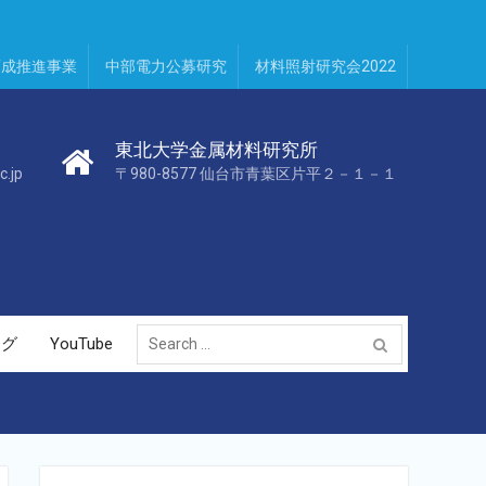
育成推進事業
中部電力公募研究
材料照射研究会2022
東北大学金属材料研究所
c.jp
〒980-8577 仙台市青葉区片平２－１－１
Search
ログ
YouTube
for: