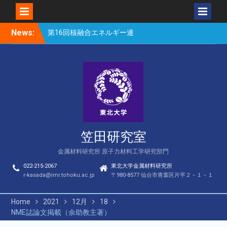
Skip
News:
第16回核融合エネルギー連
to
合講演会（笠田、Park、
content
Geng、長谷川、宮岸、山
村、Lee、He、Bae）
楽しい理科のはなし（仙台
市立松森小学校）
第16回核融合エネルギー連
合講演会若手優秀発表賞
（宮岸、Bae）
笠田研究室
金属材料研究所 原子力材料工学研究部門
022-215-2067
東北大学金属材料研究所
r-kasada@imr.tohoku.ac.jp
〒980-8577 仙台市青葉区片平２－１－１
Home
2021
12月
18
NME誌論文掲載（余助教主著）