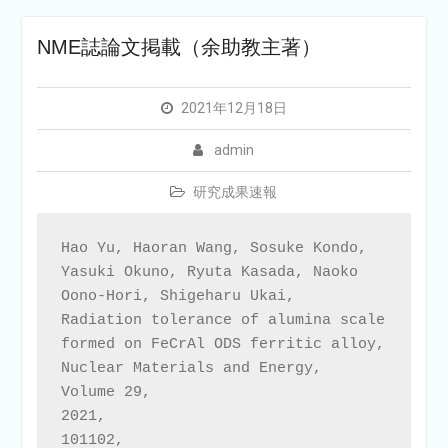
NME誌論文掲載（余助教主著）
2021年12月18日
admin
研究成果速報
Hao Yu, Haoran Wang, Sosuke Kondo, 
Yasuki Okuno, Ryuta Kasada, Naoko 
Oono-Hori, Shigeharu Ukai,

Radiation tolerance of alumina scale 
formed on FeCrAl ODS ferritic alloy,

Nuclear Materials and Energy,

Volume 29,

2021,

101102,
