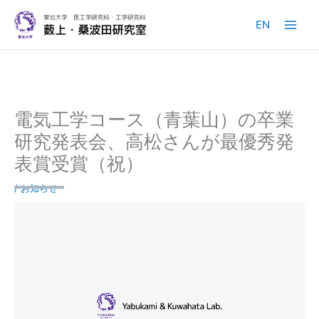
内
容
EN
を
ス
キ
ッ
プ
電気工学コース（青葉山）の卒業
研究発表会、高松さんが最優秀発
表賞受賞（祝）
/
お知らせ