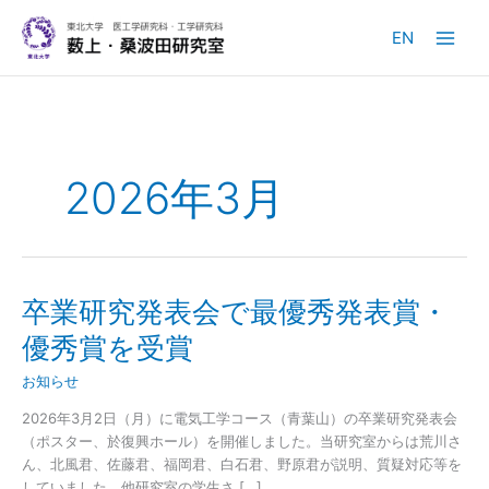
内
容
EN
を
ス
キ
ッ
プ
2026年3月
卒業研究発表会で最優秀発表賞・
優秀賞を受賞
お知らせ
2026年3月2日（月）に電気工学コース（青葉山）の卒業研究発表会
（ポスター、於復興ホール）を開催しました。当研究室からは荒川さ
ん、北風君、佐藤君、福岡君、白石君、野原君が説明、質疑対応等を
していました。他研究室の学生さ […]