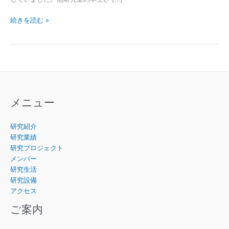
卒
続きを読む »
業
研
究
発
表
会
で
メニュー
最
優
研究紹介
秀
研究業績
発
研究プロジェクト
表
メンバー
賞・
研究生活
優
研究設備
秀
アクセス
賞
を
ご案内
受
賞