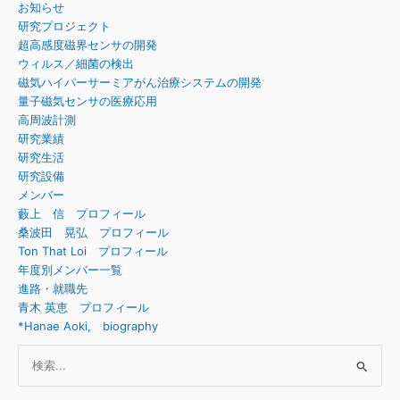
お知らせ
研究プロジェクト
超高感度磁界センサの開発
ウィルス／細菌の検出
磁気ハイパーサーミアがん治療システムの開発
量子磁気センサの医療応用
高周波計測
研究業績
研究生活
研究設備
メンバー
藪上 信 プロフィール
桑波田 晃弘 プロフィール
Ton That Loi プロフィール
年度別メンバー一覧
進路・就職先
青木 英恵 プロフィール
*Hanae Aoki, biography
検
索
対