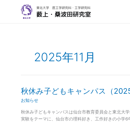
内
容
を
ス
キ
ッ
プ
2025年11月
秋休み子どもキャンパス（2025
お知らせ
秋休み子どもキャンパスは仙台市教育委員会と東北大学
実験をテーマに、仙台市の理科好き、工作好きの小学6年生