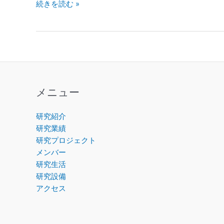
秋
続きを読む »
休
み
子
ど
も
キ
ャ
メニュー
ン
パ
研究紹介
ス
研究業績
（2025
研究プロジェクト
年
メンバー
10
研究生活
月
研究設備
14
アクセス
日、
15
日）