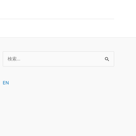
検
索
対
象:
EN