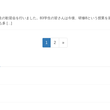
3学生の歓迎会を行いました。B3学生の皆さんは今後、研修Bという授業
 […]
Page
Page
1
2
»