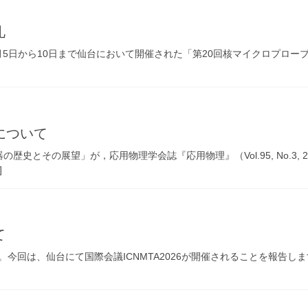
礼
月5日から10日まで仙台において開催された「第20回核マイクロプローブ技術と応
について
史とその展望」が，応用物理学会誌『応用物理』（Vol.95, No.3,
]
て
回は、仙台にて国際会議ICNMTA2026が開催されることを報告します。