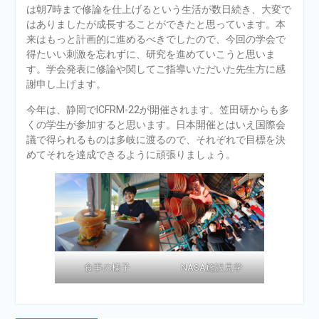
は朝7時まで修論を仕上げるという生活が数日続き、大変で
はありましたが成長することができたと思っています。本
来はもっと計画的に進めるべきでしたので、今回の学会で
得たいい刺激を忘れずに、研究を進めていこうと思いま
す。学会発表に修論や関してご指導いただいた先生方に感
謝申し上げます。
今年は、静岡でICFRM-22が開催されます。笠田研からも多
くの学生が参加すると思います。日本開催とはいえ国際会
議で得られるものは多岐に渡るので、それぞれで目標を決
めてそれを達成できるように頑張りましょう。
食事の様子
NASA施設見学
投