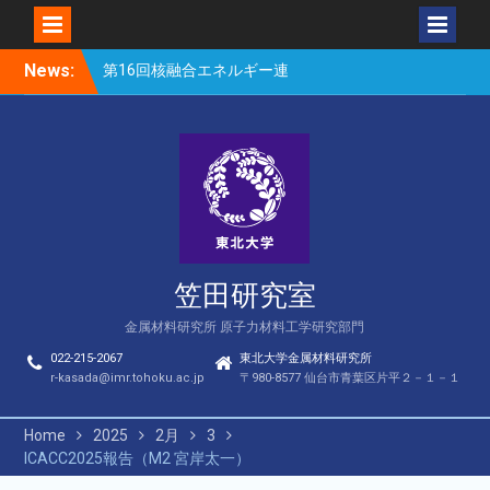
Skip
第16回核融合エネルギー連
News:
to
合講演会（笠田、Park、
content
Geng、長谷川、宮岸、山
村、Lee、He、Bae）
楽しい理科のはなし（仙台
市立松森小学校）
第16回核融合エネルギー連
合講演会若手優秀発表賞
（宮岸、Bae）
笠田研究室
金属材料研究所 原子力材料工学研究部門
022-215-2067
東北大学金属材料研究所
r-kasada@imr.tohoku.ac.jp
〒980-8577 仙台市青葉区片平２－１－１
Home
2025
2月
3
ICACC2025報告（M2 宮岸太一）