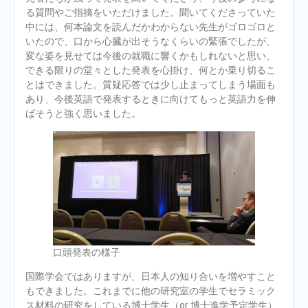
る質問やご指摘をいただけました。聞いてくださっていた
中には、何本論文を読んだかわからない先生がゴロゴロと
いたので、口から心臓が出そうなくらいの緊張でしたが、
変な姿を見せては今後の就職に響くかもしれないと思い、
できる限りの堂々とした発表を心掛け、何とか乗り切るこ
とはできました。質疑応答では少し止まってしまう場面も
あり、今後英語で発表するときに向けてもっと英語力を伸
ばそうと強く思いました。
口頭発表の様子
国際学会ではありますが、日本人の知り合いを増やすこと
もできました。これまでに他の研究室の学生でセラミック
ス材料の研究をしている博士学生（or 博士進学予定学生）