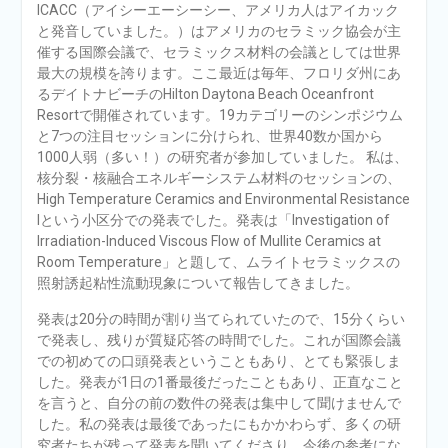
ICACC（アイシーエーシーシー、アメリカ人はアイカック
と発音していました。）はアメリカのセラミック協会が主
催する国際会議で、セラミックス材料の会議としては世界
最大の規模を誇ります。ここ最近は毎年、フロリダ州にあ
るデイトナビーチのHilton Daytona Beach Oceanfront
Resortで開催されています。19カテゴリーのシンポジウム
と7つの注目セッションに分けられ、世界40数か国から
1000人弱（多い！）の研究者が参加していました。 私は、
核分裂・核融合エネルギーシステム材料のセッションの、
High Temperature Ceramics and Environmental Resistance
Iという小区分での発表でした。発表は「Investigation of
Irradiation-Induced Viscous Flow of Mullite Ceramics at
Room Temperature」と題して、ムライトセラミックスの
照射誘起粘性流動現象について報告してきました。
発表は20分の時間が割り当てられていたので、15分くらい
で発表し、残りが質疑応答の時間でした。これが国際会議
での初めての口頭発表ということもあり、とても緊張しま
した。発表が1日の1番最後だったこともあり、正直なこと
を言うと、自分の前の数件の発表は集中して聞けませんで
した。私の発表は最後であったにもかかわらず、多くの研
究者たちが残って発表を聞いてくださり、今後の参考にな