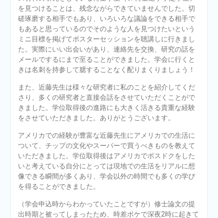
を見つけることは、残念ながらできていませんでした。切
磋琢磨する相手でもあり、いろいろな議論をできる相手で
もあると思っているのでそのような人を見つけたいという
ミニ目標を掲げてポスターセッションを聴講しに行きまし
た。実際にいい出会いがあり、連絡先を交換、研究の話を
メールでするにまで至ることができました。学会に行くと
きは名刺を持参して臆することなく配りまくりましょう！
また、近藤先生は様々な研究者に私のことを紹介してくだ
さり、多くの研究者と直接会話をさせていただくことがで
きました。学位取得後の進路にも大きく活きる貴重な経験
をさせていただきました。ありがとうございます。
アメリカでの経験が豊富な近藤先生にアメリカでの生活に
ついて、チップの文化やスーパーで買うべきものを教えて
いただきました。学位取得後はアメリカでポスドクをした
いと考えている自分にとっては現地での生活をリアルに想
像できる瞬間が多くあり、学会以外の時間でも多くの学び
を得ることができました。
（学会申込時からわかっていたことですが）修士論文の提
出時期と被ってしまったため、時差ボケで深夜2時に起きて