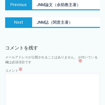
Previous
Previous
JNM論文（余助教主著）
稿
post:
ナ
Next
ビ
Next
JNM誌（関君主著）
post:
ゲ
ー
シ
コメントを残す
ョ
メールアドレスが公開されることはありません。
が付いている
ン
※
欄は必須項目です
※
コメント