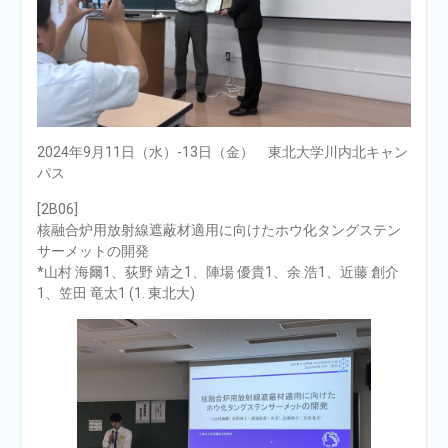
2024年9月11日（水）-13日（金） 東北大学川内北キャン
パス
[2B06]
核融合炉用放射線遮蔽材適用に向けたホウ化タングステン
サーメットの開発
*山村 海爾1、荻野 靖之1、陣場 優貴1、余 浩1、近藤 創介
1、笠田 竜太1 (1. 東北大)