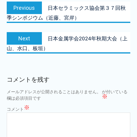
投
Previous
Previous
日本セラミックス協会第３７回秋
稿
post:
季シンポジウム（近藤、宮岸）
ナ
ビ
Next
Next
日本金属学会2024年秋期大会（上
ゲ
post:
山、水口、板垣）
ー
シ
ョ
コメントを残す
ン
メールアドレスが公開されることはありません。
が付いている
※
欄は必須項目です
※
コメント