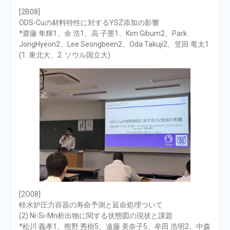
[2B08]
ODS-Cuの材料特性に対するYSZ添加の影響
*齋藤 隼輝1、余 浩1、高 子墨1、Kim Gibum2、Park
JongHyeon2、Lee Seongbeen2、Oda Takuji2、笠田 竜太1
(1. 東北大、2. ソウル国立大)
[2O08]
軽水炉圧力容器の寿命予測と延命処理ついて
(2) Ni-Si-Mn析出物に関する状態図の現状と課題
*松川 義孝1、熊野 秀樹5、遠藤 美奈子5、牟田 浩明2、中森