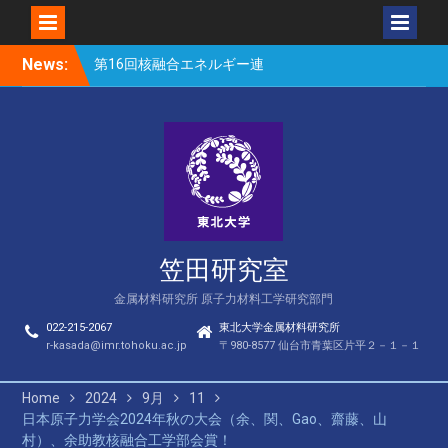
Skip
News:
第16回核融合エネルギー連
to
合講演会（笠田、Park、
content
Geng、長谷川、宮岸、山
村、Lee、He、Bae）
楽しい理科のはなし（仙台
市立松森小学校）
第16回核融合エネルギー連
合講演会若手優秀発表賞
（宮岸、Bae）
笠田研究室
金属材料研究所 原子力材料工学研究部門
022-215-2067
東北大学金属材料研究所
r-kasada@imr.tohoku.ac.jp
〒980-8577 仙台市青葉区片平２－１－１
Home
2024
9月
11
日本原子力学会2024年秋の大会（余、関、Gao、齋藤、山
村）、余助教核融合工学部会賞！