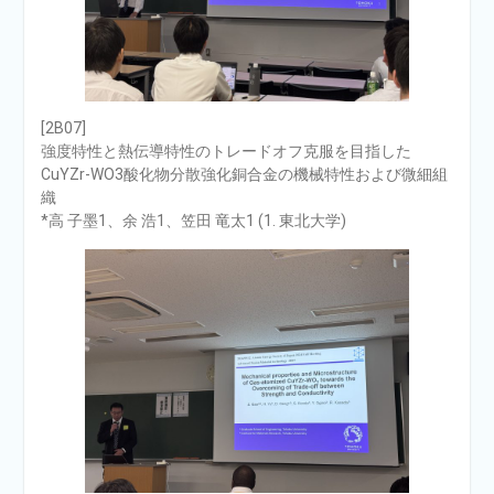
[2B07]
強度特性と熱伝導特性のトレードオフ克服を目指した
CuYZr-WO3酸化物分散強化銅合金の機械特性および微細組
織
*高 子墨1、余 浩1、笠田 竜太1 (1. 東北大学)