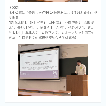
[3O02]
水中爆接法で作製したW/F82H被覆材における照射硬化の抑
制現象
*関 航太朗1、外本 和幸2、田中 茂2、小柳 孝彰3、吉田 健
太1、長谷川 晃1、近藤 創介1、余 浩1、荻野 靖之1、笠田
竜太1,4 (1. 東北大学、2. 熊本大学、3. オークリッジ国立研
究所、4. 自然科学研究機構核融合科学研究所)